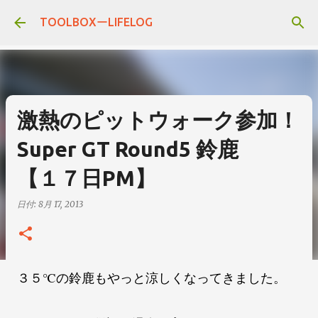
スキップしてメイン コンテンツに移動
TOOLBOXーLIFELOG
激熱のピットウォーク参加！
Super GT Round5 鈴鹿
【１７日PM】
日付:
8月 17, 2013
３５℃の鈴鹿もやっと涼しくなってきました。