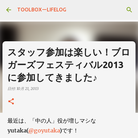
スキップしてメイン コンテンツに移動
TOOLBOXーLIFELOG
スタッフ参加は楽しい！ブロ
ガーズフェスティバル2013
に参加してきました♪
日付:
10月 21, 2013
最近は、「中の人」役が増しマシな
yutaka(
@goyutaka
)です！