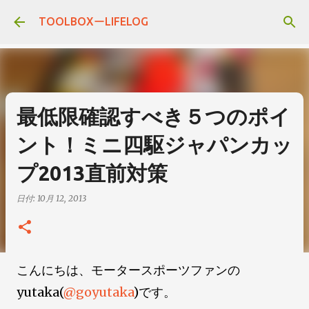
スキップしてメイン コンテンツに移動
TOOLBOXーLIFELOG
最低限確認すべき５つのポイ
ント！ミニ四駆ジャパンカッ
プ2013直前対策
日付:
10月 12, 2013
こんにちは、モータースポーツファンの
yutaka(
@goyutaka
)です。