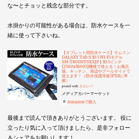
な〜とチョッと残念な部分です。
水掛かりの可能性がある場合は、防水ケースを一
緒に使って下さいね。
【タブレット用防水ケース】サムスン
GALAXY Tab S 10.5 Wi-Fiモデル
SM-T800NTSEXJP [ 10.5インチ
(2560x1600)]機種で使える！お風呂
場、キッチン、海辺やプールサイドで
使えます！（防水保護等級IPX8に準
拠）
posted with
カエレバ
メディアカバーマーケット
Amazonで購入
最後まで読んで頂きありがとうございます。 役に
立ったり気に入って頂けましたら、是非フォロー
＆シェアをお願いします！