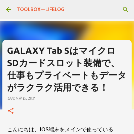
スキップしてメイン コンテンツに移動
TOOLBOXーLIFELOG
GALAXY Tab Sはマイクロ
SDカードスロット装備で、
仕事もプライベートもデータ
がラクラク活用できる！
日付:
9月 15, 2014
こんにちは、iOS端末をメインで使っている