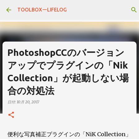
スキップしてメイン コンテンツに移動
TOOLBOXーLIFELOG
PhotoshopCCのバージョン
アップでプラグインの「Nik
Collection」が起動しない場
合の対処法
日付:
10月 20, 2017
便利な写真補正プラグインの「NiK Collection」