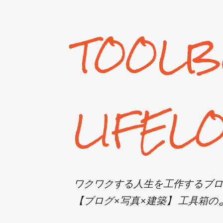
TOOLB
LIFEL
ワクワクする人生を工作するブロ
【ブログ×写真×建築】 工具箱のような