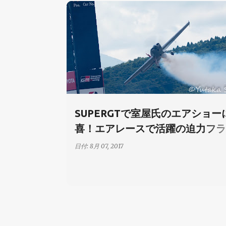
イベント
モータースポーツ
SUPERGTで室屋氏のエアショー
喜！エアレースで活躍の迫力フラ
を見る方法
日付:
8月 07, 2017