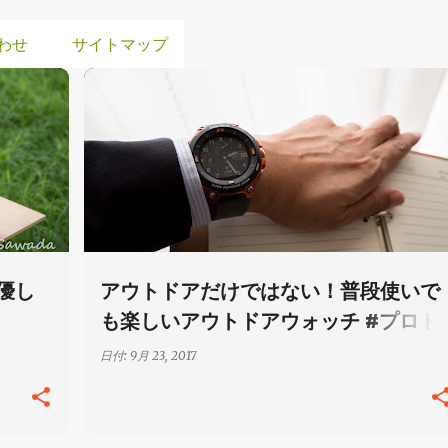
わせ
サイトマップ
デジタルガジェット
マリンレジャー
レビュー記事
優し
アウトドアだけではない！普段使いで
も楽しいアウトドアウォッチ #プロト
レックスマート #アウトドアアンバサ
日付:
9月 23, 2017
ダー