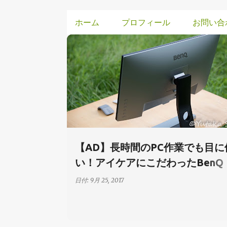
ホーム
プロフィール
お問い合
投
デジタルガジェット
レビュー記事
稿
【AD】長時間のPC作業でも目に
い！アイケアにこだわったBenQ
EW2770QZ #BenQアンバサダー
日付:
9月 25, 2017