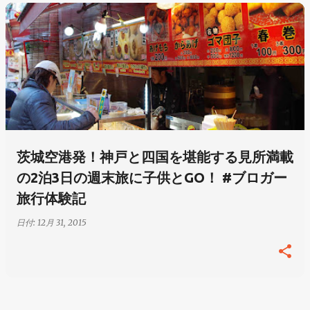
投
稿
茨城空港発！神戸と四国を堪能する見所満載
の2泊3日の週末旅に子供とGO！ #ブロガー
旅行体験記
日付:
12月 31, 2015