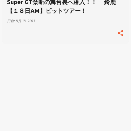
Super GT禁断の舞台裏へ潜入！！ 鈴鹿
【１８日AM】ピットツアー！
日付:
8月 18, 2013