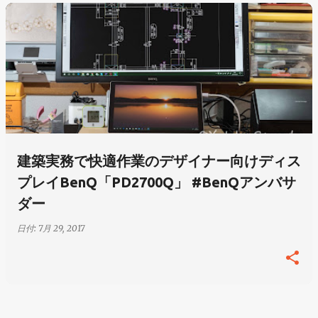
投
稿
建築実務で快適作業のデザイナー向けディス
プレイBenQ「PD2700Q」 #BenQアンバサ
ダー
日付:
7月 29, 2017